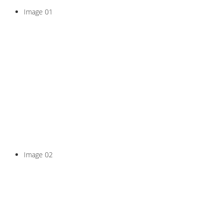
Image 01
Pilates, Yoga, Marche
Nordique, coaching,
massages ...
Tout en mouvement
Image 02
Toute l'année,
En groupe ou en