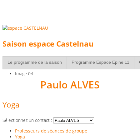
individuel,
avec une sélection de
professionnels
experimentés
Saison espace Castelnau
à Strasbourg
Le programme de la saison
Programme Espace Epine 11
Image 04
Paulo ALVES
Réservez vite votre
place pour les séances de
Yoga
groupe!
Sélectionnez un contact :
Professeurs de séances de groupe
Yoga