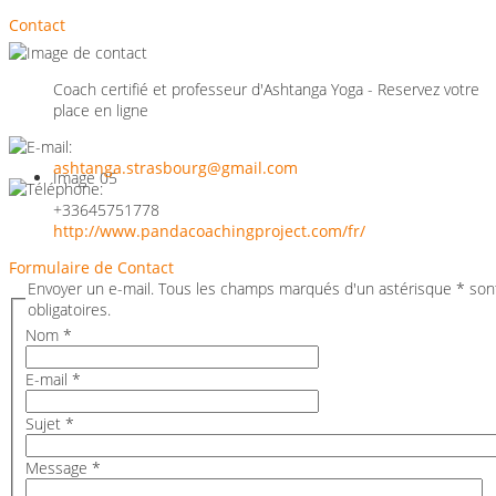
contactez les
Contact
professeurs
Coach certifié et professeur d'Ashtanga Yoga - Reservez votre
directement !
place en ligne
ashtanga.strasbourg@gmail.com
Image 05
+33645751778
Bien-être &
http://www.pandacoachingproject.com/fr/
Formulaire de Contact
Développement
Envoyer un e-mail. Tous les champs marqués d'un astérisque * son
obligatoires.
Personnel -
Nom
*
E-mail
*
Pilates ° Gym Bien-Être °
Sujet
*
Yoga ° Danse
Message
*