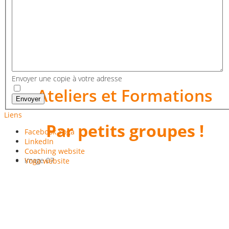
A l'espace Castelnau et
l'espace Epine 11
Image 06
Envoyer une copie à votre adresse
Ateliers et Formations
Envoyer
Liens
Par petits groupes !
Facebook Yoga
LinkedIn
Coaching website
Image 07
Yoga website