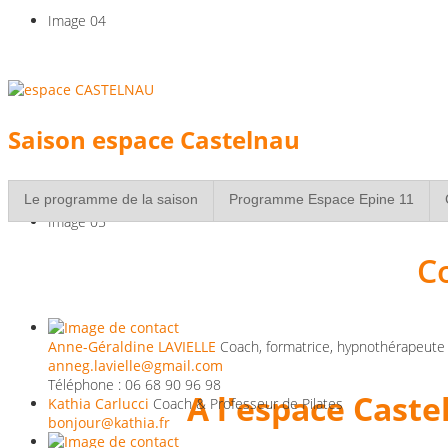
Image 04
Réservez vite votre pl
Saison espace Castelnau
contactez les p
Le programme de la saison
Programme Espace Epine 11
Image 05
C
Bien-être & Dé
Anne-Géraldine LAVIELLE
Coach, formatrice, hypnothérapeute
Pilates ° Gym B
anneg.lavielle@gmail.com
Téléphone : 06 68 90 96 98
A l'espace Caste
Kathia Carlucci
Coach & Professeur de Pilates
bonjour@kathia.fr