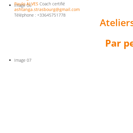
Paulo ALVES
Coach certifié
Image 06
ashtanga.strasbourg@gmail.com
Téléphone : +33645751778
Atelier
Par pe
Image 07
Prenez s