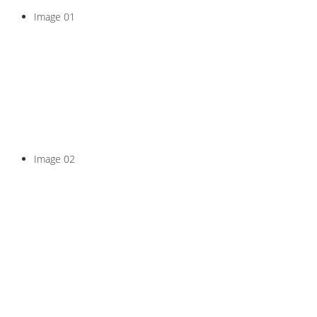
Image 01
Pilates, Yoga, Marche 
Tout 
Image 02
To
En groupe
avec une sélection d
à 