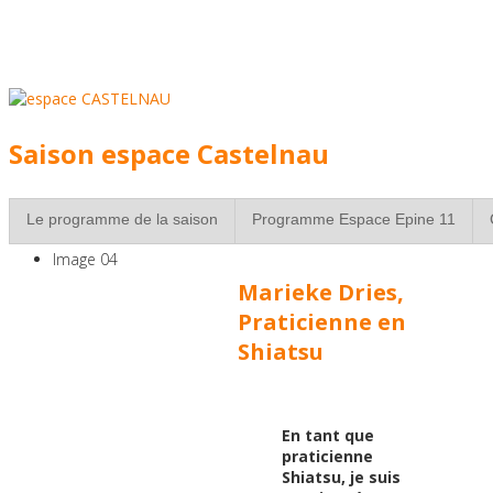
individuel,
avec une sélection de
professionnels
experimentés
Saison espace Castelnau
à Strasbourg
Le programme de la saison
Programme Espace Epine 11
Image 04
Marieke Dries,
Réservez vite votre
Praticienne en
Shiatsu
place pour les séances
de groupe!
En tant que
praticienne
Shiatsu, je suis