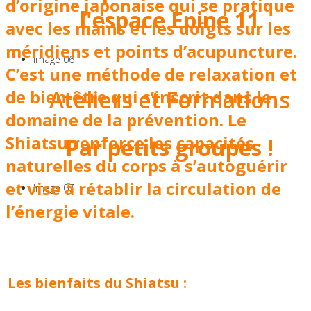
d’origine japonaise qui se pratique
l'espace Epine 11
avec les mains et les doigts sur les
méridiens et points d’acupuncture.
Image 06
C’est une méthode de relaxation et
Ateliers et Formations
de bien-être qui s’inscrit dans le
domaine de la prévention. Le
Shiatsu renforce les capacités
Par petits groupes !
naturelles du corps à s’autoguérir
et vise à rétablir la circulation de
Image 07
l’énergie vitale.
Les bienfaits du Shiatsu :