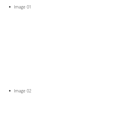
Image 01
Pilates, Yoga, Marche
Nordique, coaching,
massages ...
Tout en mouvement
Image 02
Toute l'année,
En groupe ou en