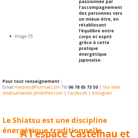
passionnée par
contactez les professeurs
l'accompagnement
des personnes vers
directement !
un mieux-être, en
rétablissant
l’équilibre entre
Image 05
corps et esprit
grâce à cette
pratique
Bien-être &
énergétique
japonaise.
Développement
Personnel -
Pour tout renseignement :
Email
mwdries@hotmail.com
Tél
06 78 05 73 50
|
Site Web :
shiatsumarieke.jimdofree.com
|
Facebook
|
Instagram
Pilates ° Gym Bien-Être °
Yoga ° Danse
Le Shiatsu est une discipline
énergétique traditionnelle
A l'espace Castelnau et