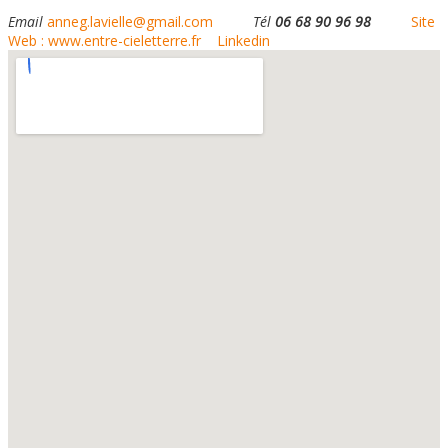
Email
anneg.lavielle@gmail.com
Tél
06 68 90 96 98
Site
Web : www.entre-cieletterre.fr
Linkedin