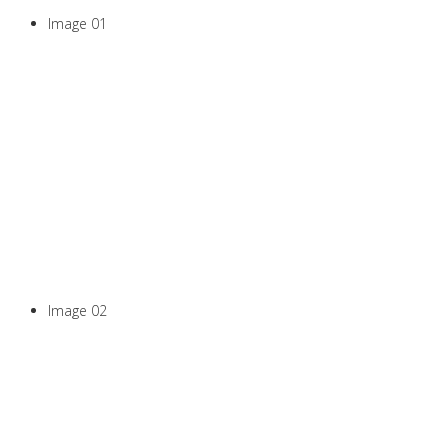
Image 01
Pilates, Yoga, Marche
Nordique, coaching,
massages ...
Tout en mouvement
Image 02
Toute l'année,
En groupe ou en