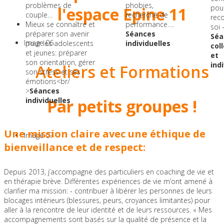
problèmes de
phobies,
pou
l'espace Epine 11
couple…
recherché de
rec
Mieux se connaître et
performance….
soi 
préparer son avenir
Séances
Séa
Image 06
pour les adolescents
individuelles
col
et jeunes: préparer
et
son orientation, gérer
ind
Ateliers et Formations
son stress et ses
émotions<br/
>
Séances
individuelles
Par petits groupes !
Une mission claire avec une éthique de
Image 07
bienveillance et de respect:
Depuis 2013, j’accompagne des particuliers en coaching de vie et
en thérapie brève. Différentes expériences de vie m’ont amené à
clarifier ma mission: - contribuer à libérer les personnes de leurs
blocages intérieurs (blessures, peurs, croyances limitantes) pour
aller à la rencontre de leur identité et de leurs ressources. « Mes
accompagnements sont basés sur la qualité de présence et la