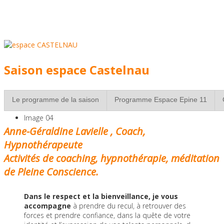
individuel,
avec une sélection de
professionnels
experimentés
Saison espace Castelnau
à Strasbourg
Le programme de la saison
Programme Espace Epine 11
Image 04
Anne-Géraldine Lavielle ,
Coach,
Réservez vite votre
Hypnothérapeute
Activités de coaching, hypnothérapie, méditation
place pour les séances
de Pleine Conscience
.
de groupe!
Dans le respect et la bienveillance, je vous
accompagne
à prendre du recul, à retrouver des
forces et prendre confiance, dans la quête de votre