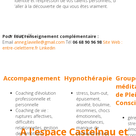
identité et l’expression de vos talents personnels, d
contactez les professeurs
‘aller à la découverte de qui vous êtes vraiment.
directement !
Image 05
Pour tout renseignement complémentaire :
Email
anneg.lavielle@gmail.com
Tél
06 68 90 96 98
Site Web :
entre-cieletterre.fr
Linkedin
Bien-être &
Développement
Personnel -
Accompagnement
Hypnothérapie
Group
médit
Coaching d’évolution
stress, burn-out,
de Ple
professionnelle et
épuisement,
Consc
Pilates ° Gym Bien-Être °
personnelle
anxiété, boulimie,
Coaching de vie :
insomnies, chocs
Yoga ° Danse
ruptures affectives,
émotionnels,
gér
difficultés
dépendances,
stre
relationnelles, gestion
manque de
A l'espace Castelnau et
émo
des émotions,
confiance en soi,
con