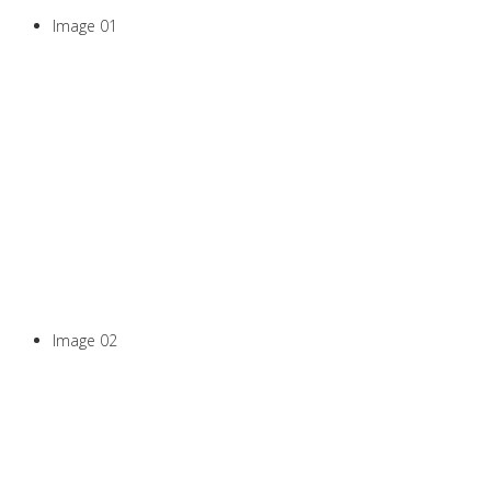
Image 01
Pilates, Yoga, Marche
Nordique, coaching,
massages ...
Tout en mouvement
Image 02
Toute l'année,
En groupe ou en