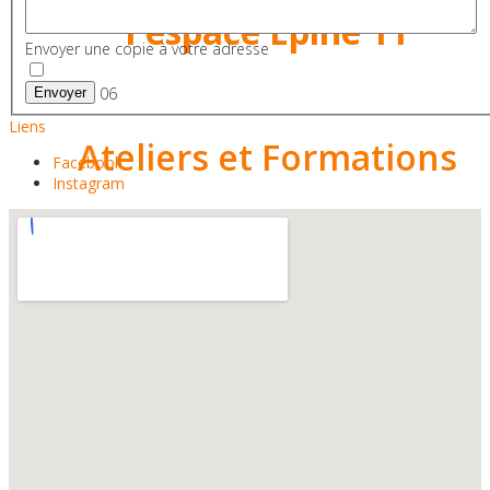
l'espace Epine 11
Envoyer une copie à votre adresse
Image 06
Envoyer
Liens
Ateliers et Formations
Facebook
Instagram
Par petits groupes !
Image 07