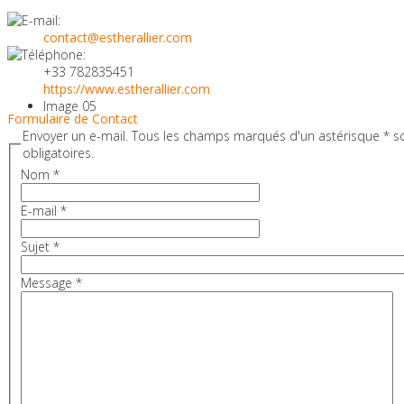
contactez les professeurs
contact@estherallier.com
directement !
+33 782835451
https://www.estherallier.com
Image 05
Formulaire de Contact
Envoyer un e-mail. Tous les champs marqués d'un astérisque * s
Bien-être &
obligatoires.
Nom
*
Développement
E-mail
*
Personnel -
Sujet
*
Message
*
Pilates ° Gym Bien-Être °
Yoga ° Danse
A l'espace Castelnau et