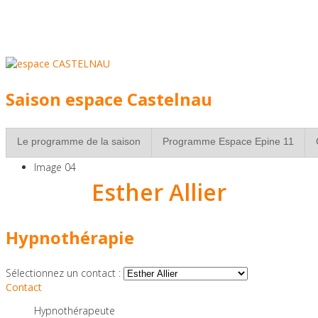
individuel,
avec une sélection de
professionnels
experimentés
Saison espace Castelnau
à Strasbourg
Le programme de la saison
Programme Espace Epine 11
Image 04
Esther Allier
Réservez vite votre
place pour les séances
Hypnothérapie
de groupe!
Sélectionnez un contact :
Contact
Hypnothérapeute