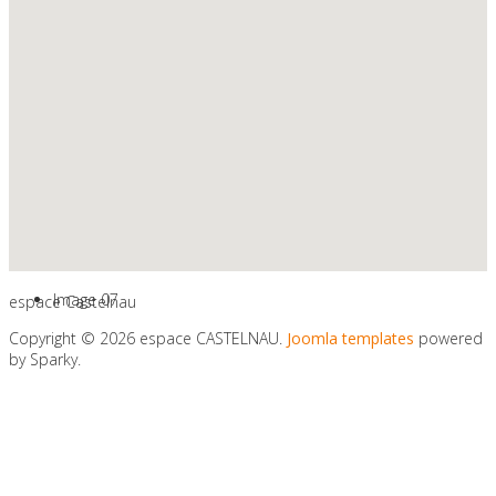
l'espace Epine 11
Image 06
Ateliers et Formations
Par petits groupes !
Image 07
espace Castelnau
Copyright © 2026 espace CASTELNAU.
Joomla templates
powered
by Sparky.