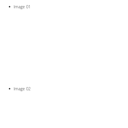
Image 01
Pilates, Yoga, Marche
Nordique, coaching,
massages ...
Tout en mouvement
Image 02
Toute l'année,
En groupe ou en