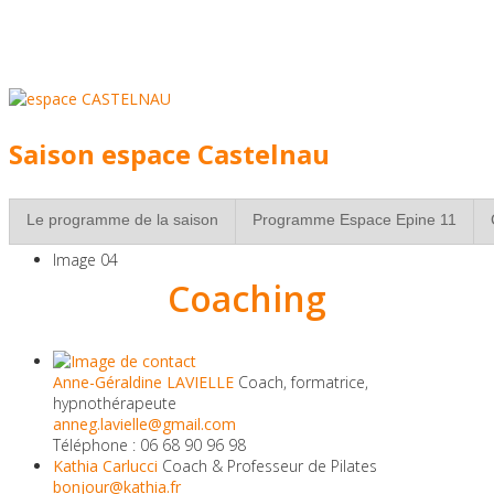
individuel,
avec une sélection de
professionnels
experimentés
Saison espace Castelnau
à Strasbourg
Le programme de la saison
Programme Espace Epine 11
Image 04
Coaching
Réservez vite votre
place pour les séances
Anne-Géraldine LAVIELLE
Coach, formatrice,
hypnothérapeute
de groupe!
anneg.lavielle@gmail.com
Téléphone : 06 68 90 96 98
Kathia Carlucci
Coach & Professeur de Pilates
bonjour@kathia.fr